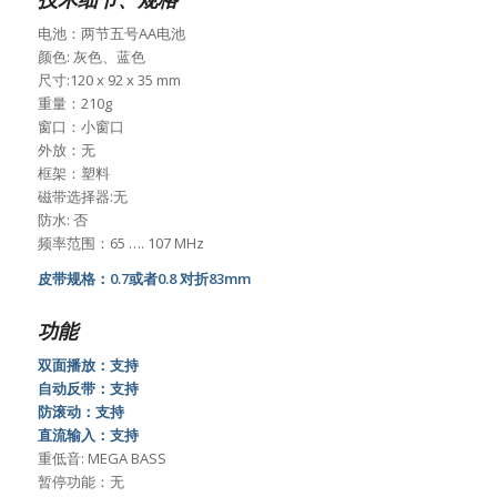
电池：两节五号AA电池
颜色: 灰色、蓝色
尺寸:120 x 92 x 35 mm
重量：210g
窗口：小窗口
外放：无
框架：塑料
磁带选择器:无
防水: 否
频率范围：65 …. 107 MHz
皮带规格：0.7或者0.8 对折83mm
功能
双面播放：支持
自动反带：支持
防滚动：支持
直流输入：支持
重低音: MEGA BASS
暂停功能：无