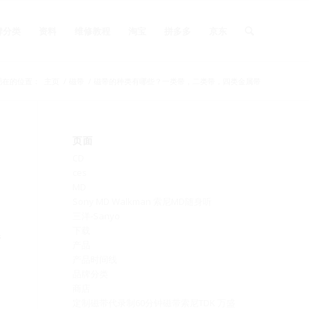
牌分类
资料
维修教程
淘宝
拼多多
京东
现在的位置：
主页
/
磁带
/
磁带的种类有哪些？一类带，二类带，四类金属带
页面
CD
ces
MD
Sony MD Walkman 索尼MD随身听
三洋-Sanyo
下载
带
产品
产品时间线
品牌分类
商店
定制磁带代录制60分钟磁带索尼TDK 万盛