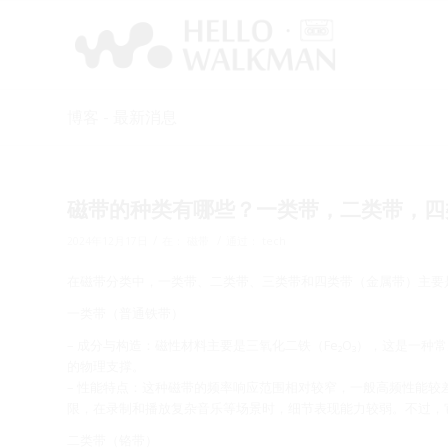
博客 - 最新消息
磁带的种类有哪些？一类带，二类带，四
/
/
2024年12月17日
在：
磁带
通过：
tech
在磁带分类中，一类带、二类带、三类带和四类带（金属带）主要
一类带（普通铁带）
– 成分与构造：磁性材料主要是三氧化二铁（Fe₂O₃），这是一
的物理支撑。
– 性能特点：这种磁带的频率响应范围相对较窄，一般高频性能
限，在录制和播放复杂音乐等场景时，细节表现能力较弱。不过，
二类带（铬带）