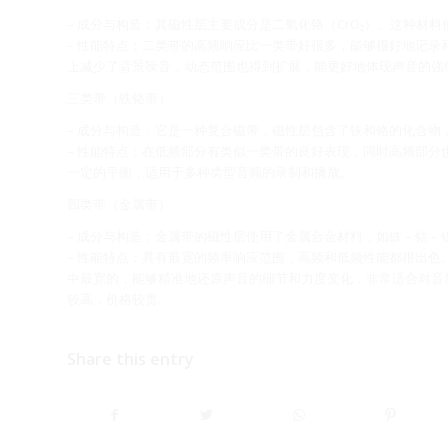
– 成分与构造：其磁性层主要成分是二氧化铬（CrO₂）。这种材
– 性能特点：二类带的高频响应比一类带好很多，能够很好地记
上减少了背景噪音，动态范围也得到扩展，能更好地体现声音的强
三类带（铁铬带）
– 成分与构造：它是一种复合磁带，磁性层包含了铁和铬的化合物
– 性能特点：在低频部分有类似一类带的良好表现，同时高频部
一定的平衡，适用于多种类型音频的录制和播放。
四类带（金属带）
– 成分与构造：金属带的磁性层使用了金属合金材料，如铁 – 钴 
– 性能特点：具有最宽的频率响应范围，高频和低频性能都很出
中最宽的，能够精准地还原声音的细节和力度变化，非常适合对音
较高，价格较贵。
Share this entry