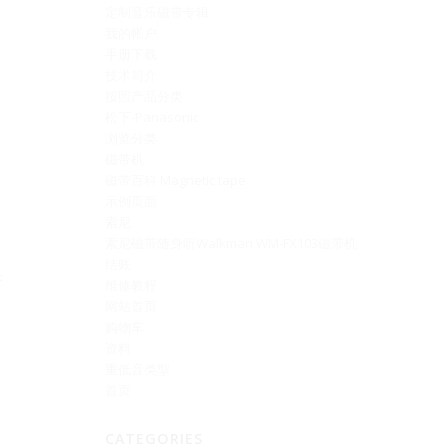
定制音乐磁带专辑
我的帐户
手册下载
技术简介
按照产品分类
松下-Panasonic
浏览分类
磁带机
磁带百科 Magnetic tape
示例页面
索尼
索尼磁带随身听Walkman WM-FX103磁带机
结账
本
维修教程
网站首页
购物车
资料
重低音类型
首页
CATEGORIES