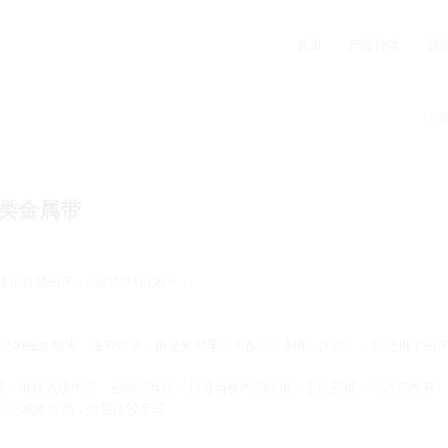
首页
产品分类
品
您
类金属带
是指音频磁带，它们的特点如下：
种常见的磁性物质。磁带带基一般是聚对苯二甲酸乙二醇酯（PET），它提供了磁
较差，低频表现尚可。它的信噪比（信号与噪声的比值）也比较低，动态范围有
它的成本较低，价格比较亲民。