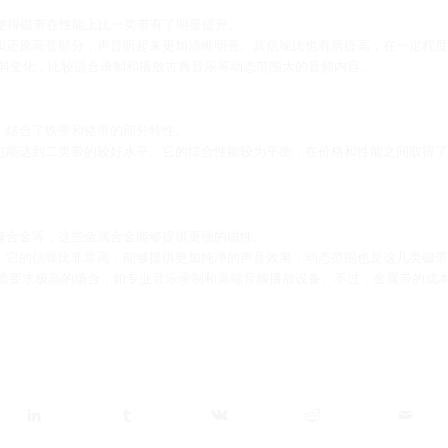
料使得磁带在性能上比一类带有了明显提升。
录和还原高音部分，声音听起来更加清晰明亮。其信噪比也有所提高，在一定程度
弱变化，比较适合录制和播放古典音乐等动态范围大的音频内容。
，结合了铁带和铬带的部分特性。
分也能达到二类带的较好水平。它的综合性能较为平衡，在价格和性能之间取得了
– 镍合金等，这些金属合金能够提供更强的磁性。
色。它的信噪比非常高，能够提供更加纯净的声音效果，动态范围也是这几类磁带
质要求极高的场合，如专业音乐录制和高端音频播放设备。不过，金属带的成