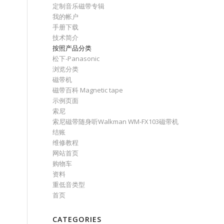
定制音乐磁带专辑
我的帐户
手册下载
技术简介
按照产品分类
松下-Panasonic
浏览分类
磁带机
磁带百科 Magnetic tape
示例页面
索尼
索尼磁带随身听Walkman WM-FX103磁带机
结账
维修教程
网站首页
购物车
资料
重低音类型
首页
CATEGORIES