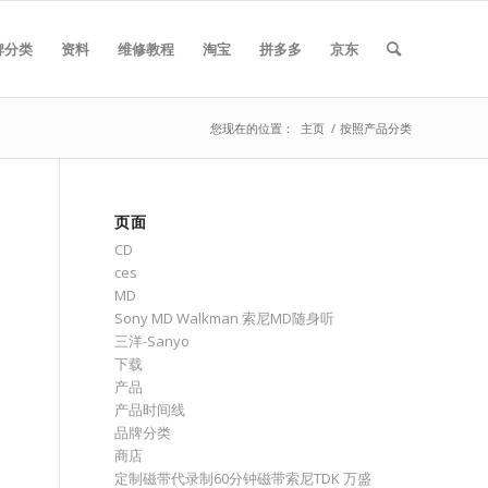
牌分类
资料
维修教程
淘宝
拼多多
京东
您现在的位置：
主页
/
按照产品分类
页面
CD
ces
MD
Sony MD Walkman 索尼MD随身听
三洋-Sanyo
下载
产品
产品时间线
品牌分类
商店
定制磁带代录制60分钟磁带索尼TDK 万盛