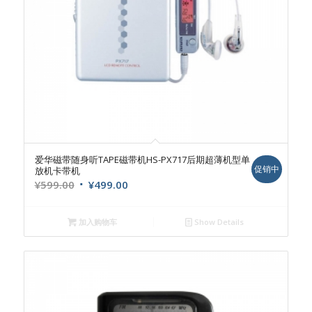
爱华磁带随身听TAPE磁带机HS-PX717后期超薄机型单
促销中
放机卡带机
原
当
¥
599.00
¥
499.00
价
前
为：
价
加入购物车
Show Details
¥599.00。
格
为：
¥499.00。