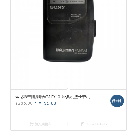
索尼磁带随身听WM-FX101经典机型卡带机
促销中
原
当
¥
266.00
¥
199.00
价
前
为：
价
¥266.00。
格
加入购物车
Show Details
为：