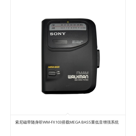
¥199.00。
索尼磁带随身听WM-FX103搭载MEGA BASS重低音增强系统