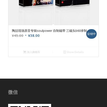
陶喆现场原音专辑soulpower 自制磁带 三磁头b60录制
促销中
原
当
¥
45.00
¥
38.00
价
前
为：
价
¥45.00。
格
加入购物车
Show Details
为：
¥38.00。
微信