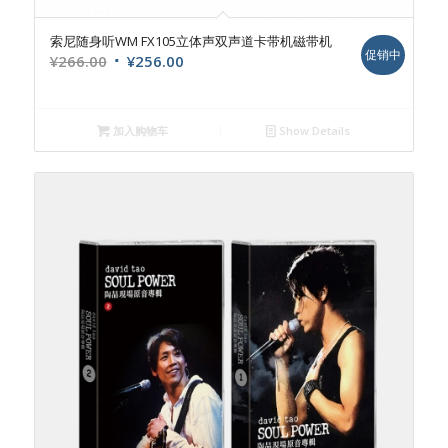
索尼随身听WM FX105立体声双声道卡带机磁带机
促销中
原
当
¥
266.00
¥
256.00
价
前
为：
价
¥266.00。
格
加入购物车
Show Details
为：
¥256.00。