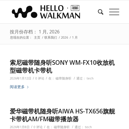
按月份存档： 1 月, 2026
您现在的位置：
主页
/
联系我们
/
2026
/
1 月
索尼磁带随身听SONY WM-FX10收放机
型磁带机卡带机
/
/
/
2026年1月12日
0 评论
在：
磁带随身听
通过：
tech
阅读更多
爱华磁带机随身听AIWA HS-TX656旗舰
卡带机AM/FM磁带播放器
/
/
/
2026年1月8日
0 评论
在：
磁带随身听
通过：
tech