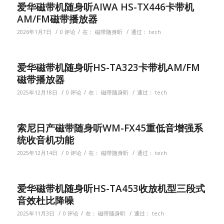
爱华磁带机随身听AIWA HS-TX446卡带机
AM/FM磁带播放器
/
/
/
2026年1月7日
0 评论
在：
磁带随身听
通过：
tech
爱华磁带机随身听HS-TA323卡带机AM/FM
磁带播放器
/
/
/
2025年12月18日
0 评论
在：
磁带随身听
通过：
tech
索尼日产磁带随身听WM-FX45重低音增强系
统收音机功能
/
/
/
2025年12月14日
0 评论
在：
磁带随身听
通过：
tech
爱华磁带机随身听HS-TA453收放机型三段式
音效杜比降噪
/
/
/
2025年11月3日
0 评论
在：
磁带随身听
通过：
tech