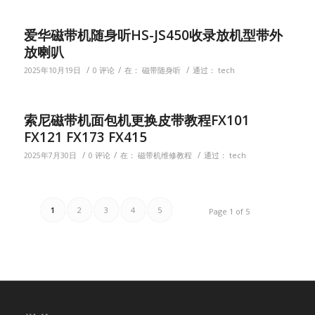
爱华磁带机随身听HS-JS450收录放机型带外
放喇叭
/
/
/
2025年10月19日
0 评论
在：
磁带随身听
通过：
tech
索尼磁带机面包机更换皮带教程FX101
FX121 FX173 FX415
/
/
/
2025年7月30日
0 评论
在：
磁带机维修教程
通过：
tech
1
2
3
4
5
Page 1 of 5